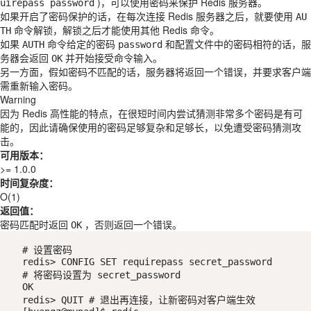
)，可以使用密码来保护 Redis 服务器。
uirepass
password
如果开启了密码保护的话，在每次连接 Redis 服务器之后，就要使用
AU
命令解锁，解锁之后才能使用其他 Redis 命令。
TH
如果
命令给定的密码
和配置文件中的密码相符的话，服
AUTH
password
务器会返回
并开始接受命令输入。
OK
另一方面，假如密码不匹配的话，服务器将返回一个错误，并要求客户端
需重新输入密码。
Warning
因为 Redis 高性能的特点，在很短时间内尝试猜测非常多个密码是有可
能的，因此请确保使用的密码足够复杂和足够长，以免遭受密码猜测攻
击。
可用版本：
>= 1.0.0
时间复杂度：
O(1)
返回值：
密码匹配时返回
，否则返回一个错误。
OK
# 设置密码

redis> CONFIG SET requirepass secret_password   
# 将密码设置为 secret_password

OK

redis> QUIT # 退出再连接，让新密码对客户端生效
