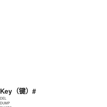
Key（键）
#
DEL
DUMP