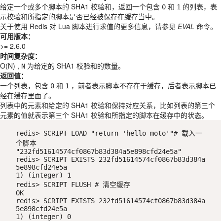
给定一个或多个脚本的 SHA1 校验和，返回一个包含
和
的列表，表
0
1
示校验和所指定的脚本是否已经被保存在缓存当中。
关于使用 Redis 对 Lua 脚本进行求值的更多信息，请参见
EVAL
命令。
可用版本：
>= 2.6.0
时间复杂度：
O(N) ,
为给定的 SHA1 校验和的数量。
N
返回值：
一个列表，包含
和
，前者表示脚本不存在于缓存，后者表示脚本已
0
1
经在缓存里面了。
列表中的元素和给定的 SHA1 校验和保持对应关系，比如列表的第三个
元素的值就表示第三个 SHA1 校验和所指定的脚本在缓存中的状态。
redis> SCRIPT LOAD "return 'hello moto'"# 载入一
个脚本

"232fd51614574cf0867b83d384a5e898cfd24e5a"

redis> SCRIPT EXISTS 232fd51614574cf0867b83d384a
5e898cfd24e5a

1) (integer) 1

redis> SCRIPT FLUSH # 清空缓存

OK

redis> SCRIPT EXISTS 232fd51614574cf0867b83d384a
5e898cfd24e5a

1) (integer) 0