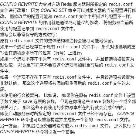
CONFIG REWRITE
命令对启动 Redis 服务器时所指定的
redis.conf
文件进行改写： 因为
CONFIG SET
命令可以对服务器的当前配置进行修
改， 而修改后的配置可能和
文件中所描述的配置不一样，
redis.conf
CONFIG REWRITE
的作用就是通过尽可能少的修改， 将服务器当前所
使用的配置记录到
文件中。
redis.conf
重写会以非常保守的方式进行：
原有
文件的整体结构和注释会被尽可能地保留。
redis.conf
如果一个选项已经存在于原有
文件中 ， 那么对该选项的重
redis.conf
写会在选项原本所在的位置（行号）上进行。
如果一个选项不存在于原有
文件中， 并且该选项被设置为
redis.conf
默认值， 那么重写程序不会将这个选项添加到重写后的
文
redis.conf
件中。
如果一个选项不存在于原有
文件中， 并且该选项被设置为
redis.conf
非默认值， 那么这个选项将被添加到重写后的
文件的末
redis.conf
尾。
未使用的行会被留白。 比如说， 如果你在原有
文件上设置
redis.conf
了数个关于
选项的参数， 但现在你将这些
参数的一个或全部
save
save
都关闭了， 那么这些不再使用的参数原本所在的行就会变成空白的。
即使启动服务器时所指定的
文件已经不再存在，
CONFIG
redis.conf
REWRITE
命令也可以重新构建并生成出一个新的
文件。
redis.conf
另一方面， 如果启动服务器时没有载入
文件， 那么执行
C
redis.conf
ONFIG REWRITE
命令将引发一个错误。