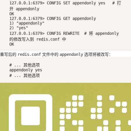
127.0.0.1:6379> CONFIG SET appendonly yes   # 打
开 appendonly

OK

127.0.0.1:6379> CONFIG GET appendonly

1) "appendonly"

2) "yes"

127.0.0.1:6379> CONFIG REWRITE  # 将 appendonly 
的修改写入到 redis.conf 中

OK
重写后的
文件中的
选项将被改写：
redis.conf
appendonly
# ... 其他选项

appendonly yes

# ... 其他选项