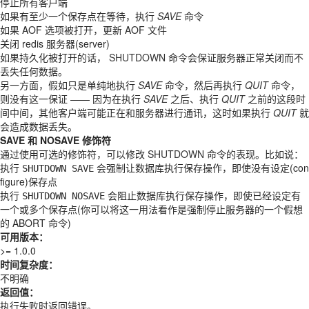
停止所有客户端
如果有至少一个保存点在等待，执行
SAVE
命令
如果 AOF 选项被打开，更新 AOF 文件
关闭 redis 服务器(server)
如果持久化被打开的话，
SHUTDOWN
命令会保证服务器正常关闭而不
丢失任何数据。
另一方面，假如只是单纯地执行
SAVE
命令，然后再执行
QUIT
命令，
则没有这一保证 —— 因为在执行
SAVE
之后、执行
QUIT
之前的这段时
间中间，其他客户端可能正在和服务器进行通讯，这时如果执行
QUIT
就
会造成数据丢失。
SAVE 和 NOSAVE 修饰符
通过使用可选的修饰符，可以修改
SHUTDOWN
命令的表现。比如说：
执行
会强制让数据库执行保存操作，即使没有设定(con
SHUTDOWN
SAVE
figure)保存点
执行
会阻止数据库执行保存操作，即使已经设定有
SHUTDOWN
NOSAVE
一个或多个保存点(你可以将这一用法看作是强制停止服务器的一个假想
的 ABORT 命令)
可用版本：
>= 1.0.0
时间复杂度：
不明确
返回值：
执行失败时返回错误。