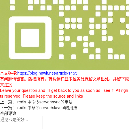
本文链接:
https://blog.nnwk.net/article/1455
有问题请留言。版权所有，转载请在显眼位置处保留文章出处，并留下原
文连接
Leave your question and I'll get back to you as soon as I see it. All righ
ts reserved. Please keep the source and links
上一篇：
redis 中命令server/sync的用法
下一篇：
redis 中命令server/slaveof的用法
全部评论