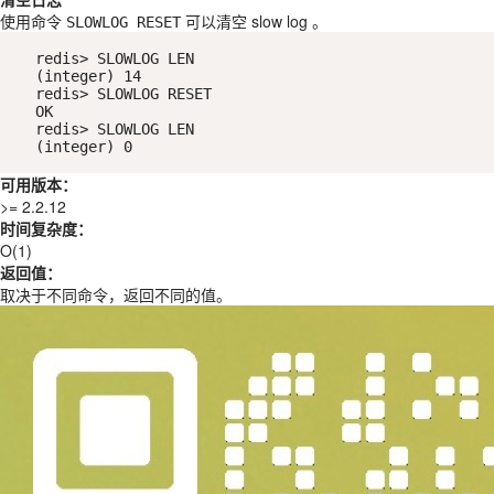
使用命令
可以清空 slow log 。
SLOWLOG
RESET
redis> SLOWLOG LEN

(integer) 14

redis> SLOWLOG RESET

OK

redis> SLOWLOG LEN

(integer) 0
可用版本：
>= 2.2.12
时间复杂度：
O(1)
返回值：
取决于不同命令，返回不同的值。