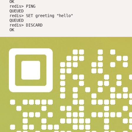
OK

redis> PING

QUEUED

redis> SET greeting "hello"

QUEUED

redis> DISCARD

OK