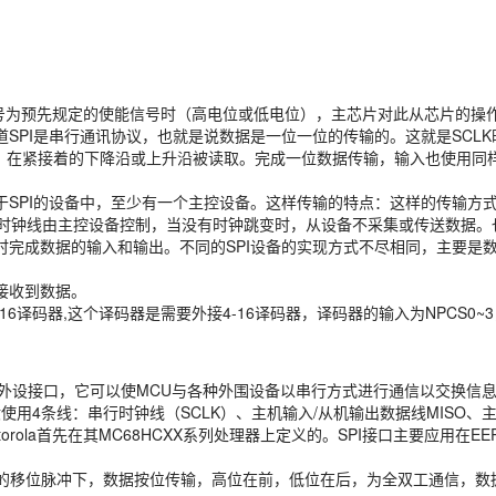
号为预先规定的使能信号时（高电位或低电位），主芯片对此从芯片的操作
PI是串行通讯协议，也就是说数据是一位一位的传输的。这就是SCLK时
变，在紧接着的下降沿或上升沿被读取。完成一位数据传输，输入也使用同
基于SPI的设备中，至少有一个主控设备。这样传输的特点：这样的传输
K时钟线由主控设备控制，当没有时钟跳变时，从设备不采集或传送数据。也
同时完成数据的输入和输出。不同的SPI设备的实现方式不尽相同，主要
接收到数据。
接4-16译码器,这个译码器是需要外接4-16译码器，译码器的输入为NPCS0
)总线系统是一种同步串行外设接口，它可以使MCU与各种外围设备以串行方式进行通信
般使用4条线：串行时钟线（SCLK）、主机输入/从机输出数据线MISO、
行外围接口,是Motorola首先在其MC68HCXX系列处理器上定义的。SPI接口
件的移位脉冲下，数据按位传输，高位在前，低位在后，为全双工通信，数据