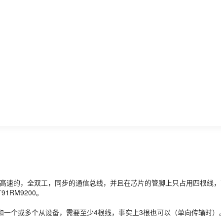
）的缩写。SPI，是一种高速的，全双工，同步的通信总线，并且在芯片的管脚上只
RM9200。
和一个或多个从设备，需要至少4根线，事实上3根也可以（单向传输时）。