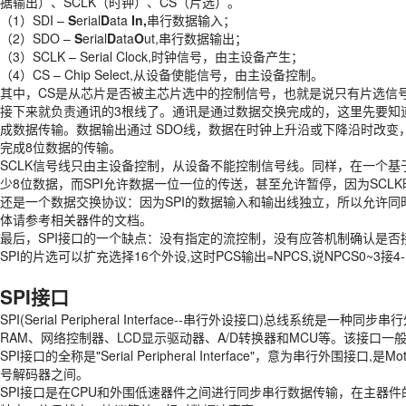
据输出）、SCLK（时钟）、CS（片选）。
（1）SDI –
S
erial
D
ata
In,
串行数据输入；
（2）SDO –
S
erial
D
ata
O
ut,串行数据输出；
（3）SCLK – Serial Clock,时钟信号，由主设备产生；
（4）CS – Chip Select,从设备使能信号，由主设备控制。
其中，CS是从芯片是否被主芯片选中的控制信号，也就是说只有片选信
接下来就负责通讯的3根线了。通讯是通过数据交换完成的，这里先要知道S
成数据传输。数据输出通过 SDO线，数据在时钟上升沿或下降沿时改
完成8位数据的传输。
SCLK信号线只由主设备控制，从设备不能控制信号线。同样，在一个
少8位数据，而SPI允许数据一位一位的传送，甚至允许暂停，因为SCL
还是一个数据交换协议：因为SPI的数据输入和输出线独立，所以允许
体请参考相关器件的文档。
最后，SPI接口的一个缺点：没有指定的流控制，没有应答机制确认是否
SPI的片选可以扩充选择16个外设,这时PCS输出=NPCS,说NPCS0~3
SPI接口
SPI(Serial Peripheral Interface--串行外设接口
RAM、网络控制器、LCD显示驱动器、A/D转换器和MCU等。该接口一
SPI接口的全称是"Serial Peripheral Interface"，意为串
号解码器之间。
SPI接口是在CPU和外围低速器件之间进行同步串行数据传输，在主器