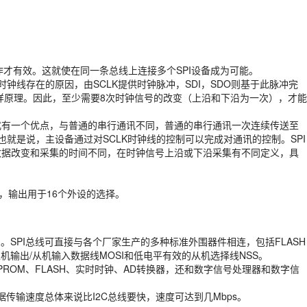
才有效。这就使在同一条总线上连接多个SPI设备成为可能。
钟线存在的原因，由SCLK提供时钟脉冲，SDI，SDO则基于此脉冲完
样原理。因此，至少需要8次时钟信号的改变（上沿和下沿为一次），才能
方式有一个优点，与普通的串行通讯不同，普通的串行通讯一次连续传送至
就是说，主设备通过对SCLK时钟线的控制可以完成对通讯的控制。SPI
是数据改变和采集的时间不同，在时钟信号上沿或下沿采集有不同定义，具
~3，输出用于16个外设的选择。
以交换信息。SPI总线可直接与各个厂家生产的多种标准外围器件相连，包括FLASH
主机输出/从机输入数据线MOSI和低电平有效的从机选择线NSS。
主要应用在EEPROM、FLASH、实时时钟、AD转换器，还和数字信号处理器和数字信
传输速度总体来说比I2C总线要快，速度可达到几Mbps。