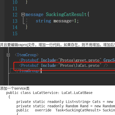
并且要编辑csproj文件，增加一行代码，如果存在，则不用增加。增加
添加一个service类
   public class LuCatService: LuCat.LuCatBase

    {

        private static readonly List<string> Cats = new List<string>() { "英短银渐层", "英短金渐层", "美短", "蓝猫", "狸花猫", "橘猫" };

        private static readonly Random Rand = new Random(DateTime.Now.Millisecond);

        public   override  Task<SuckingCatResult> SuckingCat(Empty request, ServerCallContext context)

        {
