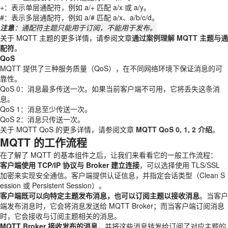
+：表示单层通配符，例如 a/+ 匹配 a/x 或 a/y。
#：表示多层通配符，例如 a/# 匹配 a/x、a/b/c/d。
注意
：通配符主题只能用于订阅，不能用于发布。
关于 MQTT 主题的更多详情，请参阅文章
通过案例理解 MQTT 主题与通
配符
。
QoS
MQTT 提供了三种服务质量（QoS），在不同网络环境下保证消息的可
靠性。
QoS 0：消息最多传送一次。如果当前客户端不可用，它将丢失这条消
息。
QoS 1：消息至少传送一次。
QoS 2：消息只传送一次。
关于 MQTT QoS 的更多详情，请参阅文章
MQTT QoS 0, 1, 2 介绍
。
MQTT 的工作流程
在了解了 MQTT 的基本组件之后，让我们来看看它的一般工作流程：
客户端使用 TCP/IP 协议与 Broker 建立连接
，可以选择使用 TLS/SSL
加密来实现安全通信。客户端提供认证信息，并指定会话类型（Clean S
ession 或 Persistent Session）。
客户端既可以向特定主题发布消息，也可以订阅主题以接收消息
。当客户
端发布消息时，它会将消息发送给 MQTT Broker；而当客户端订阅消息
时，它会接收与订阅主题相关的消息。
MQTT Broker 接收发布的消息
，并将这些消息转发给订阅了对应主题的