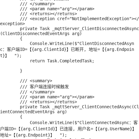
        /// </summary>

        /// <param name="arg"></param>

        /// <returns></returns>

        /// <exception cref="NotImplementedException"></
exception>

        private Task _mqttServer_ClientDisconnectedAsync
(ClientDisconnectedEventArgs arg)

        {

            Console.WriteLine($"ClientDisconnectedAsyn
c：客户端ID=【{arg.ClientId}】已断开, 地址=【{arg.Endpoin
t}】  ");

            return Task.CompletedTask;

        }

        /// <summary>

        /// 客户端连接时候触发

        /// </summary>

        /// <param name="arg"></param>

        /// <returns></returns>

        private Task _mqttServer_ClientConnectedAsync(Cl
ientConnectedEventArgs arg)

        {

            Console.WriteLine($"ClientConnectedAsync：客
户端ID=【{arg.ClientId}】已连接, 用户名=【{arg.UserName}】
地址=【{arg.Endpoint}】  ");
