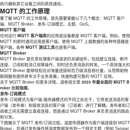
执行器和其它设备之间的高效通信。
MQTT 的工作原理
要了解 MQTT 的工作原理，首先需要掌握以下几个概念：MQTT 客户
端、MQTT Broker、发布-订阅模式、主题、QoS。
MQTT 客户端
任何运行
MQTT 客户端库
的应用或设备都是 MQTT 客户端。例如，使用
MQTT 的即时通讯应用是客户端，使用 MQTT 上报数据的各种传感器是
客户端，各种
MQTT 测试工具
也是客户端。
MQTT Broker
MQTT Broker 是负责处理客户端请求的关键组件，包括建立连接、断开
连接、订阅和取消订阅等操作，同时还负责消息的转发。一个高效强大的
MQTT Broker 能够轻松应对海量连接和百万级消息吞吐量，从而帮助物
联网服务提供商专注于业务发展，快速构建可靠的 MQTT 应用。
关于 MQTT Broker 的更多详情，请参阅文章
2023 年最全面的 MQTT B
roker 比较指南
。
发布-订阅模式
发布-订阅模式与客户端-服务器模式的不同之处在于，它将发送消息的客
户端（发布者）和接收消息的客户端（订阅者）进行了解耦。发布者和订
阅者之间无需建立直接连接，而是通过 MQTT Broker 来负责消息的路由
和分发。
下图展示了 MQTT 发布/订阅过程。温度传感器作为客户端连接到 MQTT
Broker，并通过发布操作将温度数据发布到一个特定主题（例如 Temper