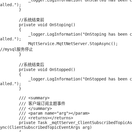
            _logger.LogInformation("OnStarted has been c
alled.");

        }

        //系统结束前

        private void OnStoping()

        {

            _logger.LogInformation("OnStoping has been c
alled.");

            MqttService.MqttNetServer.StopAsync();      
//mysql服务停止

        }

        //系统结束后

        private void OnStopped()

        {

            _logger.LogInformation("OnStopped has been c
alled.");

        }

        /// <summary>

        /// 客户端订阅主题事件

        /// </summary>

        /// <param name="arg"></param>

        /// <returns></returns>

        private Task _mqttServer_ClientSubscribedTopicAs
ync(ClientSubscribedTopicEventArgs arg)
