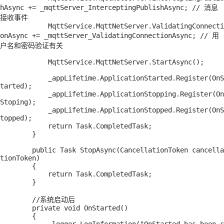
hAsync += _mqttServer_InterceptingPublishAsync; // 消息
接收事件

            MqttService.MqttNetServer.ValidatingConnecti
onAsync += _mqttServer_ValidatingConnectionAsync; // 用
户名和密码验证有关

            MqttService.MqttNetServer.StartAsync();

            _appLifetime.ApplicationStarted.Register(OnS
tarted);

            _appLifetime.ApplicationStopping.Register(On
Stoping);

            _appLifetime.ApplicationStopped.Register(OnS
topped);

            return Task.CompletedTask;

        }

        public Task StopAsync(CancellationToken cancella
tionToken)

        {

            return Task.CompletedTask;

        }

        //系统启动后

        private void OnStarted()

        {
