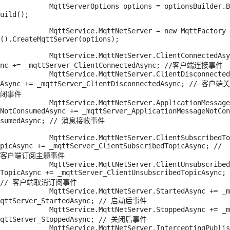
            MqttServerOptions options = optionsBuilder.B
uild();

            MqttService.MqttNetServer = new MqttFactory
().CreateMqttServer(options);

            MqttService.MqttNetServer.ClientConnectedAsy
nc += _mqttServer_ClientConnectedAsync; //客户端连接事件

            MqttService.MqttNetServer.ClientDisconnected
Async += _mqttServer_ClientDisconnectedAsync; // 客户端关
闭事件

            MqttService.MqttNetServer.ApplicationMessage
NotConsumedAsync += _mqttServer_ApplicationMessageNotCon
sumedAsync; // 消息接收事件

            MqttService.MqttNetServer.ClientSubscribedTo
picAsync += _mqttServer_ClientSubscribedTopicAsync; // 
客户端订阅主题事件

            MqttService.MqttNetServer.ClientUnsubscribed
TopicAsync += _mqttServer_ClientUnsubscribedTopicAsync; 
// 客户端取消订阅事件

            MqttService.MqttNetServer.StartedAsync += _m
qttServer_StartedAsync; // 启动后事件

            MqttService.MqttNetServer.StoppedAsync += _m
qttServer_StoppedAsync; // 关闭后事件

            MqttService.MqttNetServer.InterceptingPublis