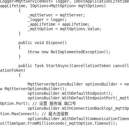
Logger<MqttServiceHost> logger, IHostApplicationLifetime 
appLifetime, IOptions<MqttOption> mqttOptions)

        {

            _mqttServer = mqttServer;

            _logger = logger;

            _appLifetime = appLifetime;

            _mqttOption = mqttOptions.Value;

        }

        public void Dispose()

        {

            throw new NotImplementedException();

        }

        public Task StartAsync(CancellationToken cancell
ationToken)

        {

            MqttServerOptionsBuilder optionsBuilder = ne
w MqttServerOptionsBuilder();

            optionsBuilder.WithDefaultEndpoint();

            optionsBuilder.WithDefaultEndpointPort(_mqtt
Option.Port); // 设置 服务端 端口号

            optionsBuilder.WithConnectionBacklog(_mqttOp
tion.MaxConnect); // 最大连接数

            optionsBuilder.WithDefaultCommunicationTimeo
ut(TimeSpan.FromMilliseconds(_mqttOption.Timeout));
