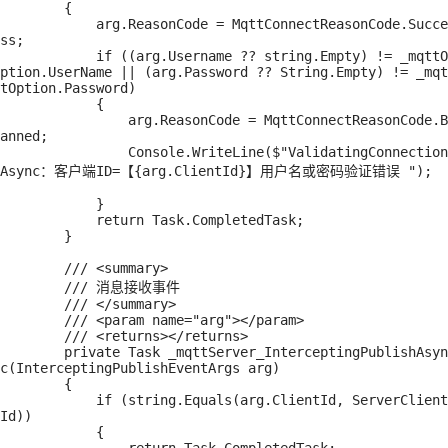
        {

            arg.ReasonCode = MqttConnectReasonCode.Succe
ss;

            if ((arg.Username ?? string.Empty) != _mqttO
ption.UserName || (arg.Password ?? String.Empty) != _mqt
tOption.Password)

            {

                arg.ReasonCode = MqttConnectReasonCode.B
anned;

                Console.WriteLine($"ValidatingConnection
Async：客户端ID=【{arg.ClientId}】用户名或密码验证错误 ");

            }

            return Task.CompletedTask;

        }

        /// <summary>

        /// 消息接收事件

        /// </summary>

        /// <param name="arg"></param>

        /// <returns></returns>

        private Task _mqttServer_InterceptingPublishAsyn
c(InterceptingPublishEventArgs arg)

        {

            if (string.Equals(arg.ClientId, ServerClient
Id))

            {
