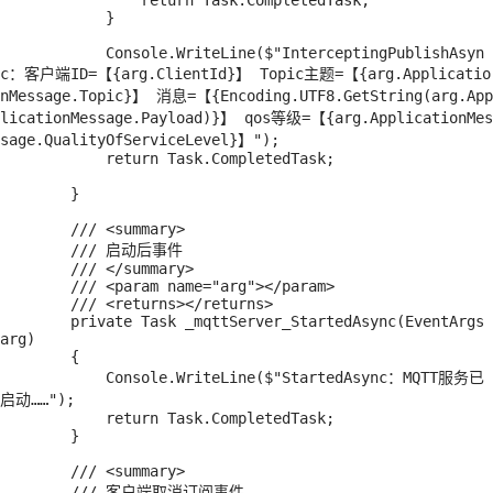
                return Task.CompletedTask;

            }

            Console.WriteLine($"InterceptingPublishAsyn
c：客户端ID=【{arg.ClientId}】 Topic主题=【{arg.Applicatio
nMessage.Topic}】 消息=【{Encoding.UTF8.GetString(arg.App
licationMessage.Payload)}】 qos等级=【{arg.ApplicationMes
sage.QualityOfServiceLevel}】");

            return Task.CompletedTask;

        }

        /// <summary>

        /// 启动后事件

        /// </summary>

        /// <param name="arg"></param>

        /// <returns></returns>

        private Task _mqttServer_StartedAsync(EventArgs 
arg)

        {

            Console.WriteLine($"StartedAsync：MQTT服务已
启动……");

            return Task.CompletedTask;

        }

        /// <summary>

        /// 客户端取消订阅事件
