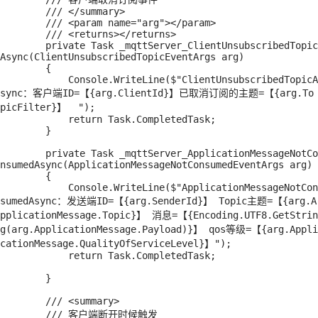
        /// </summary>

        /// <param name="arg"></param>

        /// <returns></returns>

        private Task _mqttServer_ClientUnsubscribedTopic
Async(ClientUnsubscribedTopicEventArgs arg)

        {

            Console.WriteLine($"ClientUnsubscribedTopicA
sync：客户端ID=【{arg.ClientId}】已取消订阅的主题=【{arg.To
picFilter}】  ");

            return Task.CompletedTask;

        }

        private Task _mqttServer_ApplicationMessageNotCo
nsumedAsync(ApplicationMessageNotConsumedEventArgs arg)

        {

            Console.WriteLine($"ApplicationMessageNotCon
sumedAsync：发送端ID=【{arg.SenderId}】 Topic主题=【{arg.A
pplicationMessage.Topic}】 消息=【{Encoding.UTF8.GetStrin
g(arg.ApplicationMessage.Payload)}】 qos等级=【{arg.Appli
cationMessage.QualityOfServiceLevel}】");

            return Task.CompletedTask;

        }

        /// <summary>

        /// 客户端断开时候触发
