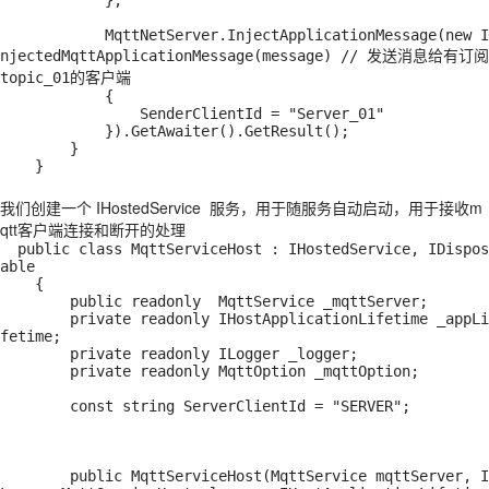
            };

            MqttNetServer.InjectApplicationMessage(new I
njectedMqttApplicationMessage(message) // 发送消息给有订阅 
topic_01的客户端

            {

                SenderClientId = "Server_01"

            }).GetAwaiter().GetResult();

        }

    }
我们创建一个 IHostedService 服务，用于随服务自动启动，用于接收m
qtt客户端连接和断开的处理
  public class MqttServiceHost : IHostedService, IDispos
able

    {

        public readonly  MqttService _mqttServer;

        private readonly IHostApplicationLifetime _appLi
fetime;

        private readonly ILogger _logger;

        private readonly MqttOption _mqttOption;

        const string ServerClientId = "SERVER";

        public MqttServiceHost(MqttService mqttServer, I