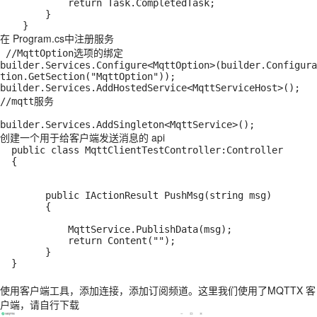
            return Task.CompletedTask;

        }

    }
在 Program.cs中注册服务
 //MqttOption选项的绑定

builder.Services.Configure<MqttOption>(builder.Configura
tion.GetSection("MqttOption"));

builder.Services.AddHostedService<MqttServiceHost>();     
//mqtt服务

builder.Services.AddSingleton<MqttService>();
创建一个用于给客户端发送消息的 api
  public class MqttClientTestController:Controller

  {

        public IActionResult PushMsg(string msg)

        {

            MqttService.PublishData(msg);

            return Content("");

        }

  }
使用客户端工具，添加连接，添加订阅频道。这里我们使用了MQTTX 客
户端，请自行下载