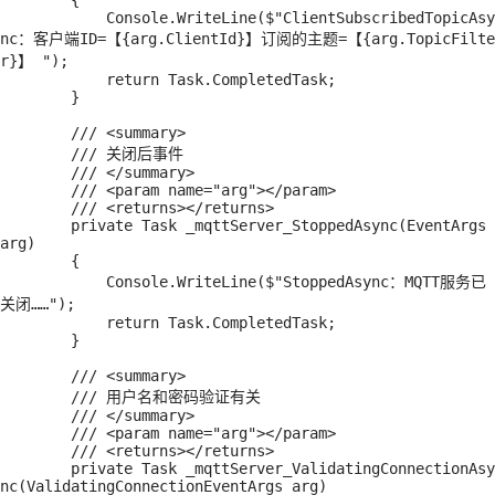
        {

            Console.WriteLine($"ClientSubscribedTopicAsy
nc：客户端ID=【{arg.ClientId}】订阅的主题=【{arg.TopicFilte
r}】 ");

            return Task.CompletedTask;

        }

        /// <summary>

        /// 关闭后事件

        /// </summary>

        /// <param name="arg"></param>

        /// <returns></returns>

        private Task _mqttServer_StoppedAsync(EventArgs 
arg)

        {

            Console.WriteLine($"StoppedAsync：MQTT服务已
关闭……");

            return Task.CompletedTask;

        }

        /// <summary>

        /// 用户名和密码验证有关

        /// </summary>

        /// <param name="arg"></param>

        /// <returns></returns>

        private Task _mqttServer_ValidatingConnectionAsy
nc(ValidatingConnectionEventArgs arg)
