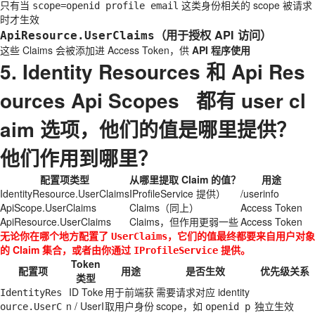
只有当
这类身份相关的 scope 被请求
scope=openid profile email
时才生效
（用于授权 API 访问）
ApiResource.UserClaims
这些 Claims 会被添加进 Access Token，供
API 程序使用
5. Identity Resources 和 Api Res
ources Api Scopes 都有 user cl
aim 选项，他们的值是哪里提供？
他们作用到哪里？
配置项类型
从哪里提取 Claim 的值？
用途
IdentityResource.UserClaims
IProfileService 提供）
/userinfo
ApiScope.UserClaims
Claims（同上）
Access Token
ApiResource.UserClaims
Claims，但作用更弱一些
Access Token
无论你在哪个地方配置了
，它们的值最终都要来自用户对象
UserClaims
的 Claim 集合，或者由你通过
提供。
IProfileService
Token
配置项
用途
是否生效
优先级关系
类型
ID Toke
用于前端获
需要请求对应 identity
IdentityRes
n / UserI
取用户身份
scope，如
独立生效
ource.UserC
openid p