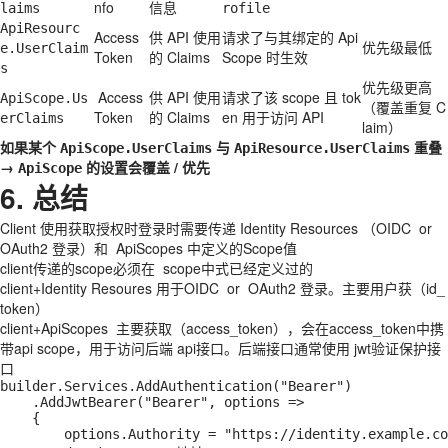
nfo
信息
laims
rofile
ApiResourc
Access
供 API 使用
请求了与其绑定的 Api
优先级最低
e.UserClaim
Token
的 Claims
Scope 时生效
s
优先级更高
Access
供 API 使用
请求了该 scope 且 tok
ApiScope.Us
（覆盖重复 C
Token
的 Claims
en 用于访问 API
erClaims
laim）
如果某个
与
重叠
ApiScope.UserClaims
ApiResource.UserClaims
→
的设置会覆盖 / 优先
ApiScope
6. 总结
Client 使用获取授权时登录时需要传递 Identity Resources （OIDC or
OAuth2 登录）和 ApiScopes 中定义的Scope值
client传递的scope必须在 scope中式已经定义过的
client+Identity Resoures 用于OIDC or OAuth2 登录。主要用户获（id_
token）
client+ApiScopes 主要获取（access_token），会在access_token中携
带api scope，用于访问后端 api接口。后端接口通常使用 jwt验证保护接
口
builder.Services.AddAuthentication("Bearer")

    .AddJwtBearer("Bearer", options =>

    {

        options.Authority = "https://identity.example.co