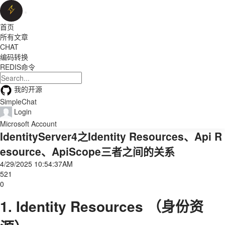
首页
所有文章
CHAT
编码转换
REDIS命令
我的开源
SimpleChat
Login
Microsoft Account
IdentityServer4之Identity Resources、Api R
esource、ApiScope三者之间的关系
4/29/2025 10:54:37AM
521
0
1. Identity Resources （身份资