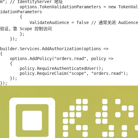
m"; // IdentityServer 地址

        options.TokenValidationParameters = new TokenVal
idationParameters

        {

            ValidateAudience = false // 通常关闭 Audience 
验证，靠 Scope 控制访问

        };

    });

builder.Services.AddAuthorization(options =>

{

    options.AddPolicy("orders.read", policy =>

    {

        policy.RequireAuthenticatedUser();

        policy.RequireClaim("scope", "orders.read");

    });
