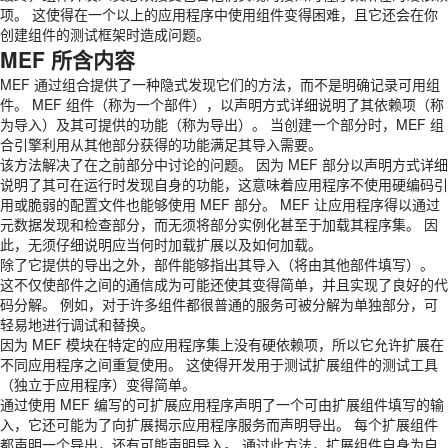
项。 这使得在一个以上的应用程序中使用组件变得困难，且它还会在你
创建组件的测试框架时造成问题。
MEF 所含内容
MEF 通过组合提供了一种隐式发现它们的方法，而不是明确记录可用组
件。 MEF 组件（称为一个部件），以声明方式详细说明了其依赖项（称
为导入）及其可提供的功能（称为导出）。 当创建一个部分时，MEF 组
合引擎利用从其他部分获得的功能满足其导入需要。
该方法解决了在之前部分中讨论的问题。 因为 MEF 部分以声明方式详细
说明了其可在运行时发现自身的功能，这意味着应用程序不使用硬编码引
用或脆弱的配置文件也能够使用 MEF 部分。 MEF 让应用程序得以通过
元数据发现和检查部分，而无须将部分实例化甚至于加载其程序集。 因
此，无须仔细说明应当何时加载扩展以及如何加载。
除了它提供的导出之外，部件能够指出其导入（将由其他部件填写）。
这不仅使部件之间的通信成为可能还使其变得简单，并且实现了良好的代
码分解。 例如，对于许多组件都很普通的服务可被分解为单独部分，可
轻易地进行调试和替换。
因为 MEF 模块在特定的应用程序集上没有硬依赖项，所以它允许扩展在
不同应用程序之间重复使用。 这使得开发用于测试扩展组件的测试工具
（独立于应用程序）变得简单。
通过使用 MEF 编写的可扩展应用程序声明了一个可由扩展组件填写的输
入，它还可能为了向扩展揭示应用程序服务而声明导出。 每个扩展组件
都声明一个导出，还有可能声明导入。 通过此方法，扩展组件自身为自