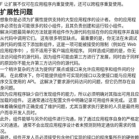
F 让扩展不仅可在应用程序内重复使用，还可以跨程序重复使用。
扩展性问题
想象你是必须为扩展性提供支持的大型应用程序的设计者。 你的应用程
序必须包含可能很多的较小组件，且其负责创建和运行较小组件。
解决问题最简单的方法就是将组件作为源代码包括在你的应用程序并直接
从代码中调用它们。 这有很多明显缺点。 最重要的是，你无法在未调试
源代码的情况下添加新组件，这是一项可能被接受的限制（例如在 Web
应用程序中），但不适用于客户端应用程序。 同样造成问题的是，你无
法访问组件的源代码，因为组件可能由第三方进行了发展，同时由于同样
的原因你不能允许第三方访问你的源代码。
一个稍许复杂的方法为提供扩展点或接口来允许应用程序和组件间的分
离。 在此模块下，你可能提供组件可实现的接口以及使接口能与应用程
序交互使用的 API。 这解决了要求源代码访问的问题，但它仍然存在自
身问题。
因为应用程序缺少自行发现组件的能力，所以必须明确对其指出可用且应
加载的组件。 这通常通过在配置文件中明确记录可用组件来完成。 这意
味着确保组件正确变成了维护问题，尤其当要求执行更新的人员是最终用
户而非开发人员时。
此外，组件能够与另外的组件进行沟通，除了通过应用程序自身的严格定
义的通道。 通常不会出现应用程序设计者未预测到特定通信的需求的情
况。
最终，组件开发人员必须接受包含他们实现的接口的程序集所在的硬依赖