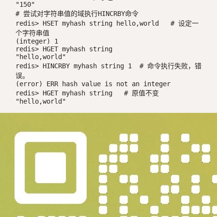
"150"

# 尝试对字符串值的域执行HINCRBY命令

redis> HSET myhash string hello,world   # 设定一
个字符串值

(integer) 1

redis> HGET myhash string

"hello,world"

redis> HINCRBY myhash string 1  # 命令执行失败，错
误。

(error) ERR hash value is not an integer

redis> HGET myhash string   # 原值不变

"hello,world"