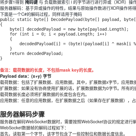
将步骤1得到
掩码键
与 负载数据索引 i 的字节进行进行异或（XOR）操
服务器解码：基于异或操作的特性，结果与原始操作数进行XOR操作将
下面是一个C#的解码过程，同样适用于掩码
public static byte[] DecodePayload(byte[] payload, byte[
{

    byte[] decodedPayload = new byte[payload.Length];

    for (int i = 0; i < payload.Length; i++)

    {

        decodedPayload[i] = (byte)(payload[i] ^ mask[i % 4]);

    }

    return decodedPayload;

}
备注：载荷数据的长度，不包括mask key的长度。
Payload data：(x+y) 字节
载荷数据：包括了扩展数据、应用数据。其中，扩展数据x字节，应用数
扩展数据：如果没有协商使用扩展的话，扩展数据数据为0字节。所有的
载荷数据长度必须将扩展数据的长度包含在内。
应用数据：任意的应用数据，在扩展数据之后（如果存在扩展数据），占
服务器解码步骤
服务器在解码WebSocket数据时，需要按照WebSocket协议的规定进
WebSocket数据帧的解码过程如下：
首先，读取第一个字节，该字节包含了一些控制位和数据长度信息。