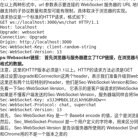
在以上两种形式中，url 参数表示要连接的 WebSocket 服务器的 
器支持的子协议数量和类型可能有限制，具体取决于浏览器的实现。
请求协议是一个标准的HTTP请求，格式如下：
GET ws://localhost:3000/ws/chat HTTP/1.1

Host: localhost

Upgrade: websocket

Connection: Upgrade

Origin: http://localhost:3000

Sec-WebSocket-Key: client-random-string

Sec-WebSocket-Version: 13
ps:Websocket链接： 首先浏览器与服务器建立了TCP链接，
格式的数据。
注意，这里的HTTP版本必须是1.1以上。HTTP的请求方法必须是GET
通过设置Upgrade和Connection这两个header，表示我们准备升级
这里还有两个比较特别的header，他们是Sec-WebSocket-Version和Sec-W
先看一下Sec-WebSocket-Version， 它表示的是客户端请求的We
如果是不懂客户端发送的Sec-WebSocket-Version，服务器端同样会将Sec
Sec-WebSocket-Key: x3JJHMbDL1EzLkh9GBhXDw==

Sec-WebSocket-Protocol: chat, superchat

Sec-WebSocket-Version: 13
首先， Sec-WebSocket-Key 是一个 Base64 encode 的值，这个是
然后， Sec_WebSocket-Protocol 是一个用户定义的字符串
最后， Sec-WebSocket-Version 是告诉服务器所使用的 Webso
和Chrome用的不是一个版本之类的