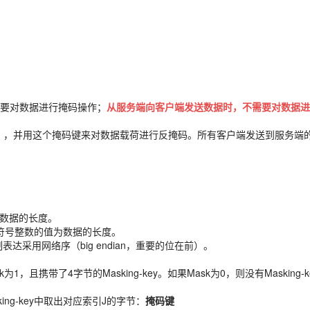
要对数据进行掩码操作；
从服务端向客户端发送数据时，不需要对数据进
ng key），并用这个掩码键来对数据载荷进行反掩码。所有客户端发送到服务端
为数据的长度。
无符号整数的值为数据的长度。
的二进制表达采用网络序（big endian，重要的位在前）。
带了4字节的Masking-key。如果Mask为0，则没有Masking-k
asking-key中取出对应索引J的字节：
掩码键