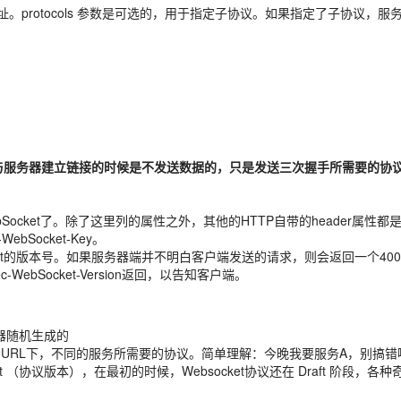
URL 地址。protocols 参数是可选的，用于指定子协议。如果指定了子
在浏览器与服务器建立链接的时候是不发送数据的，只是发送三次握手所需要
到webSocket了。除了这里列的属性之外，其他的HTTP自带的header属性
ebSocket-Key。
bSocket的版本号。如果服务器端并不明白客户端发送的请求，则会返回一个400
-WebSocket-Version返回，以告知客户端。
浏览器随机生成的
，用来区分同URL下，不同的服务所需要的协议。简单理解：今晚我要服务A，别搞错
cket Draft （协议版本），在最初的时候，Websocket协议还在 Draf