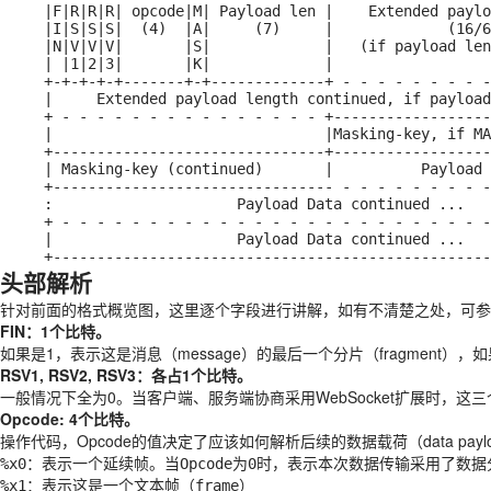
     |F|R|R|R| opcode|M| Payload len |    Extended payload length    |

     |I|S|S|S|  (4)  |A|     (7)     |             (16/64)           |

     |N|V|V|V|       |S|             |   (if payload len==126/127)   |

     | |1|2|3|       |K|             |                               |

     +-+-+-+-+-------+-+-------------+ - - - - - - - - - - - - - - - +

     |     Extended payload length continued, if payload len == 127  |

     + - - - - - - - - - - - - - - - +-------------------------------+

     |                               |Masking-key, if MASK set to 1  |

     +-------------------------------+-------------------------------+

     | Masking-key (continued)       |          Payload Data         |

     +-------------------------------- - - - - - - - - - - - - - - - +

     :                     Payload Data continued ...                :

     + - - - - - - - - - - - - - - - - - - - - - - - - - - - - - - - +

     |                     Payload Data continued ...                |

     +------------------------------------------------
头部解析
针对前面的格式概览图，这里逐个字段进行讲解，如有不清楚之处，可参
FIN：1个比特。
如果是1，表示这是消息（message）的最后一个分片（fragment），如
RSV1, RSV2, RSV3：各占1个比特。
一般情况下全为0。当客户端、服务端协商采用WebSocket扩展时，这
Opcode: 4个比特。
操作代码，Opcode的值决定了应该如何解析后续的数据载荷（data payl
%x0：表示一个延续帧。当Opcode为0时，表示本次数据传输采用了数
%x1：表示这是一个文本帧（frame）
