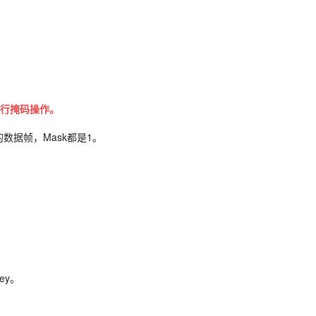
行掩码操作。
的数据帧，Mask都是1。
ey。