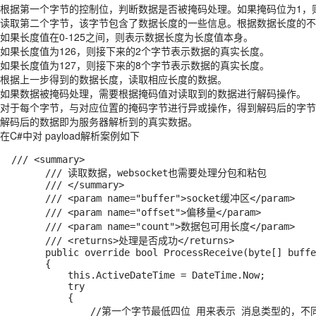
根据第一个字节的控制位，判断数据是否被掩码处理。如果掩码位为1，
读取第二个字节，该字节包含了数据长度的一些信息。根据数据长度的不
如果长度值在0-125之间，则表示数据长度为长度值本身。
如果长度值为126，则接下来的2个字节表示数据的真实长度。
如果长度值为127，则接下来的8个字节表示数据的真实长度。
根据上一步得到的数据长度，读取相应长度的数据。
如果数据被掩码处理，需要根据掩码值对读取到的数据进行解码操作。
对于每个字节，与对应位置的掩码字节进行异或操作，得到解码后的字节
解码后的数据即为服务器解析到的真实数据。
在C#中对 payload解析案例如下
  /// <summary>

        /// 读取数据，websocket也需要处理分包和粘包

        /// </summary>

        /// <param name="buffer">socket缓冲区</param>

        /// <param name="offset">偏移量</param>

        /// <param name="count">数据包可用长度</param>

        /// <returns>处理是否成功</returns>

        public override bool ProcessReceive(byte[] buffer, int offset, int count)

        {

            this.ActiveDateTime = DateTime.Now;

            try

            {

                //第一个字节最低四位 用来表示 消息类型的，不同的语言，这四位的值可能不一样
