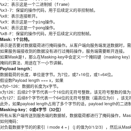
%x2：表示这是一个二进制帧（frame）

%x3-7：保留的操作代码，用于后续定义的非控制帧。

%x8：表示连接断开。

%x9：表示这是一个ping操作。

%xA：表示这是一个pong操作。

Mask: 1个比特。
表示是否要对数据载荷进行掩码操作。从客户端向服务端发送数据时，需
如果服务端接收到的数据没有进行过掩码操作，服务端需要断开连接。
如果Mask是1，那么在Masking-key中会定义一个掩码键（maski
掩码的算法、用途在下一小节讲解。
Payload length：
数据载荷的长度，单位是字节。为7位，或7+16位，或1+64位。
假设数Payload length === x，如果
x为0~126：数据的长度为x字节。
x为126：后续2个字节代表一个16位的无符号整数，该无符号整数的值
x为127：后续8个字节代表一个64位的无符号整数（最高位为0），该
此外，如果payload length占用了多个字节的话，payload length
Masking-key：0或4字节（32位）
所有从客户端传送到服务端的数据帧，数据载荷都进行了掩码操作，Mask为1，且携
如何掩码：
对负载数据字节的的索引 i mode 4 = j （j 的值为0/1/2/3），然后从M