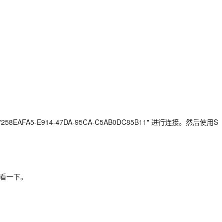
8EAFA5-E914-47DA-95CA-C5AB0DC85B11" 进行连接。然后使用S
细看一下。