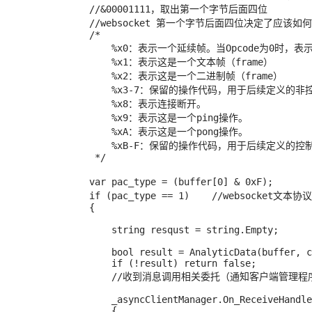
                //&00001111，取出第一个字节后面四位

                //websocket 第一个字节后面四位决定了应该如何解析后续的数据载荷（data payload）

                /*

                    %x0：表示一个延续帧。当Opcode为0时，表示本次数据传输采用了数据分片，当前收到的数据帧为其中一个数据分片。

                    %x1：表示这是一个文本帧（frame）

                    %x2：表示这是一个二进制帧（frame）

                    %x3-7：保留的操作代码，用于后续定义的非控制帧。

                    %x8：表示连接断开。

                    %x9：表示这是一个ping操作。

                    %xA：表示这是一个pong操作。

                    %xB-F：保留的操作代码，用于后续定义的控制帧。

                 */

                var pac_type = (buffer[0] & 0xF);              //得到消息类型  

                if (pac_type == 1)    //websocket文本协议

                {

                    string resqust = string.Empty;

                    bool result = AnalyticData(buffer, count, out resqust);

                    if (!result) return false;

                    //收到消息调用相关委托（通知客户端管理程序）

                    _asyncClientManager.On_ReceiveHandle(this.AsyncSocketUserToken, new ReceiveEventArgs()

                    {
